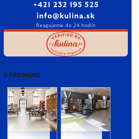
+421 232 195 525
info@kulina.sk
Reagujeme do 24 hodín
2 PREDAJNE