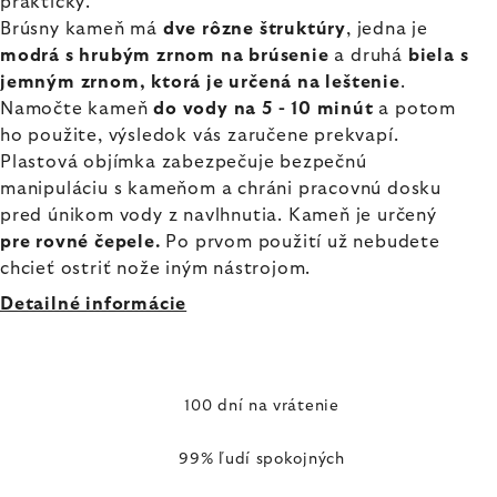
praktický.
Brúsny kameň má
dve rôzne štruktúry
, jedna je
modrá s hrubým zrnom na brúsenie
a druhá
biela s
jemným zrnom, ktorá je určená na leštenie
.
Namočte kameň
do vody na 5 - 10 minút
a potom
ho použite, výsledok vás zaručene prekvapí.
Plastová objímka
zabezpečuje bezpečnú
manipuláciu s kameňom a chráni pracovnú dosku
pred únikom vody z navlhnutia. Kameň je určený
pre rovné čepele.
Po prvom použití už nebudete
chcieť ostriť nože iným nástrojom.
Detailné informácie
100 dní na vrátenie
99% ľudí spokojných