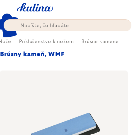
Prejsť
na
obsah
Nože
Príslušenstvo k nožom
Brúsne kamene
Brúsny kameň, WMF