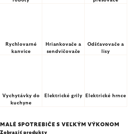
roboty
presovače
Rychlovarné
Hriankovače a
Odšťavovače a
kanvice
sendvičovače
lisy
Vychytávky do
Elektrické grily
Elektrické hrnce
kuchyne
MALÉ SPOTREBIČE S VEĽKÝM VÝKONOM
Zobraziť produkty