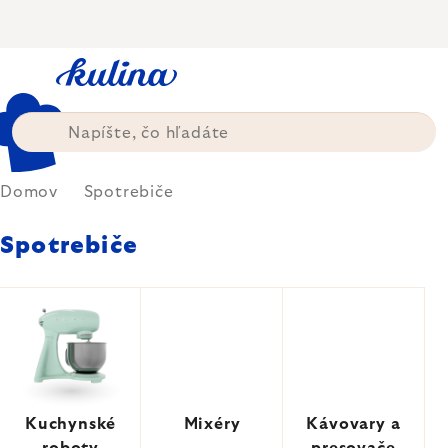
Prejsť
na
obsah
Domov
Spotrebiče
Spotrebiče
Kuchynské
Mixéry
Kávovary a