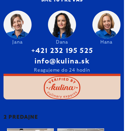
SME TU PRE VÁS
Jana
Dana
Hana
+421 232 195 525
info@kulina.sk
Reagujeme do 24 hodín
2 PREDAJNE