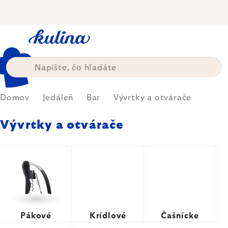
Prejsť
na
obsah
Domov
Jedáleň
Bar
Vývrtky a otvárače
Vývrtky a otvárače
Pákové
Krídlové
Čašnícke