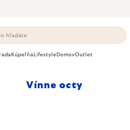
rada
Kúpeľňa
Lifestyle
Domov
Outlet
Vínne octy