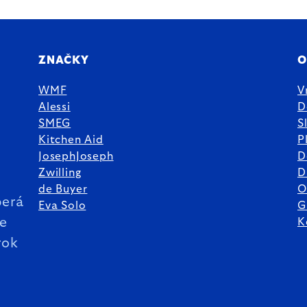
ZNAČKY
O
WMF
V
Alessi
D
SMEG
S
Kitchen Aid
P
JosephJoseph
D
%
Zwilling
D
de Buyer
O
erá
Eva Solo
G
ie
K
rok