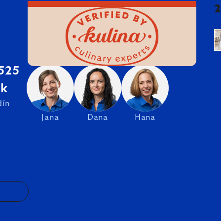
 525
sk
dín
Jana
Dana
Hana