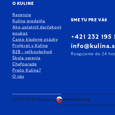
O KULINE
Recenzie
SME TU PRE VÁS
Kulina predajňa
Ako uplatniť darčekový
poukaz
+421 232 195
Často kladené otázky
info@kulina.
Prvýkrát v Kuline
B2B - veľkoobchod
Reagujeme do 24 ho
Škola varenia
Chefparade
Prečo Kulina?
O nás
2007–2025 Kulina.sk
www.kulina.sk