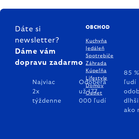
ZÁPÄTIE
OBCHOD
Dáte si
newsletter?
Kuchyňa
Jedáleň
Dáme vám
Spotrebiče
dopravu zadarmo
Záhrada
Kúpeľňa
85 
Lifestyle
Najviac
Odoberá
ľudí
Domov
2x
už 177
odob
Outlet
týždenne
000 ľudí
dlhš
ako 