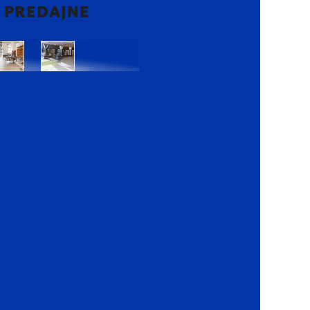
2 PREDAJNE
Bratislava
Bratislava
OC
OC
Danubia
Central