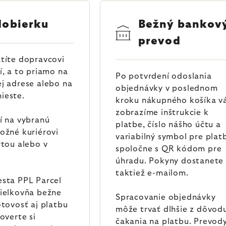
dobierku
Bežný bankov
prevod
títe dopravcovi
í, a to priamo na
Po potvrdení odoslania
j adrese alebo na
objednávky v poslednom
ieste.
kroku nákupného košíka 
zobrazíme inštrukcie k
í na vybranú
platbe, číslo nášho účtu a
ožné kuriérovi
variabilný symbol pre plat
rtou alebo v
spoločne s QR kódom pre
úhradu. Pokyny dostanete
taktiež e-mailom.
esta PPL Parcel
sielkovňa bežne
Spracovanie objednávky
otovosť aj platbu
môže trvať dlhšie z dôvod
 overte si
čakania na platbu. Prevod