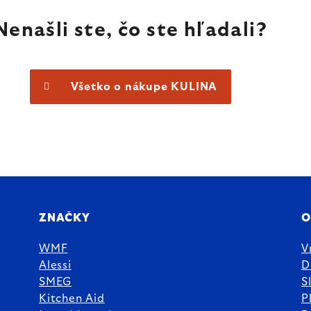
Nenašli ste, čo ste hľadali?
Všetko o nákupe KULINA
ZNAČKY
O
WMF
V
Alessi
D
SMEG
S
Kitchen Aid
P