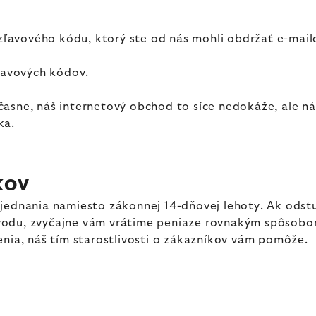
avového kódu, ktorý ste od nás mohli obdržať e-mailo
zľavových kódov.
sne, náš internetový obchod to síce nedokáže, ale náš 
ka.
KOV
jednania namiesto zákonnej 14-dňovej lehoty. Ak odstu
odu, zvyčajne vám vrátime peniaze rovnakým spôsobom,
enia, náš tím starostlivosti o zákazníkov vám pomôže.