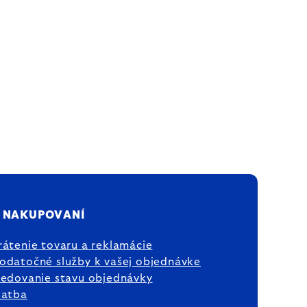
 NAKUPOVANÍ
rátenie tovaru a reklamácie
odatočné služby k vašej objednávke
ledovanie stavu objednávky
latba