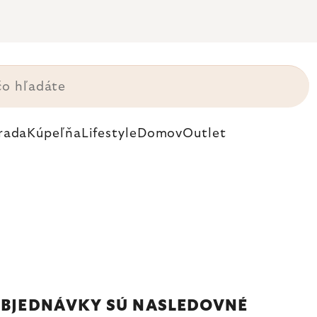
rada
Kúpeľňa
Lifestyle
Domov
Outlet
 OBJEDNÁVKY SÚ NASLEDOVNÉ