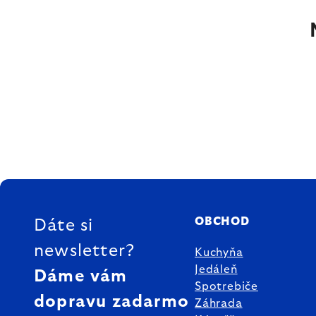
ZÁPÄTIE
OBCHOD
Dáte si
newsletter?
Kuchyňa
Jedáleň
Dáme vám
Spotrebiče
dopravu zadarmo
Záhrada