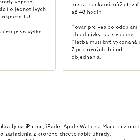
hrady vopred.
medzi bankami môžu trvať
ácií o jednotlivých
až 48 hodín.
 nájdete
TU
Tovar pre vás po odoslaní
 účtuje vo výške
objednávky rezervujeme.
Platba musí byť vykonaná
7 pracovných dní od
objednania.
úhrady na iPhone, iPade, Apple Watch a Macu bez nutno
do zariadenia z ktorého chcete robiť úhrady.