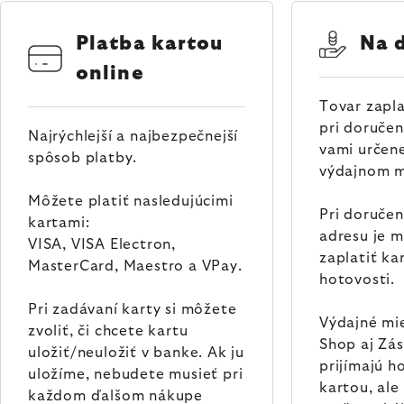
Platba kartou
Na 
online
Tovar zapla
pri doručen
Najrýchlejší a najbezpečnejší
vami určene
spôsob platby.
výdajnom m
Môžete platiť nasledujúcimi
Pri doručen
kartami:
adresu je m
VISA, VISA Electron,
zaplatiť ka
MasterCard, Maestro a VPay.
hotovosti.
Pri zadávaní karty si môžete
Výdajné mi
zvoliť, či chcete kartu
Shop aj Zá
uložiť/neuložiť v banke. Ak ju
prijímajú h
uložíme, nebudete musieť pri
kartou, ale
každom ďalšom nákupe