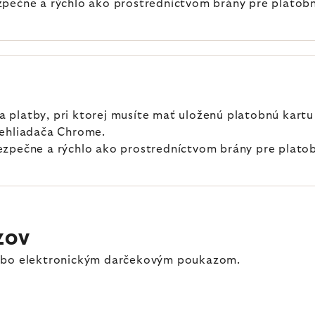
zpečne a rýchlo ako prostredníctvom brány pre platobn
platby, pri ktorej musíte mať uloženú platobnú kartu 
rehliadača Chrome.
ezpečne a rýchlo ako prostredníctvom brány pre platob
ZOV
lebo elektronickým darčekovým poukazom.