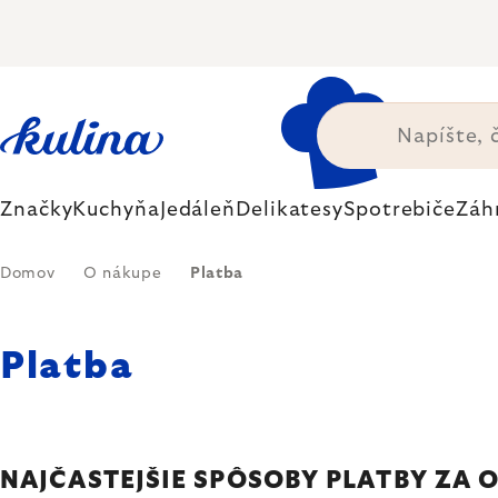
Prejsť
na
obsah
Značky
Kuchyňa
Jedáleň
Delikatesy
Spotrebiče
Záh
Domov
O nákupe
Platba
Platba
NAJČASTEJŠIE SPÔSOBY PLATBY ZA