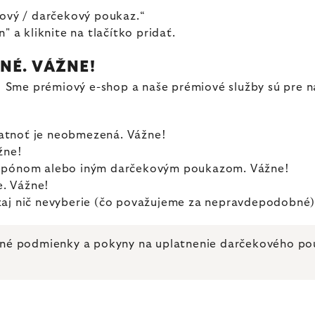
vový / darčekový poukaz.“
 a kliknite na tlačítko pridať.
INÉ. VÁŽNE!
 Sme prémiový e-shop a naše prémiové služby sú pre n
Platnoť je neobmezená. Vážne!
žne!
kupónom alebo iným darčekovým poukazom. Vážne!
. Vážne!
aozaj nič nevyberie (čo považujeme za nepravdepodobné)
bné podmienky a pokyny na uplatnenie darčekového p