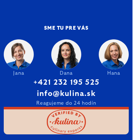
SME TU PRE VÁS
Jana
Dana
Hana
+421 232 195 525
info@kulina.sk
Reagujeme do 24 hodín