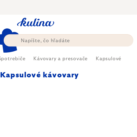
Prejsť
na
obsah
Spotrebiče
Kávovary a presovače
Kapsulové
Kapsulové kávovary