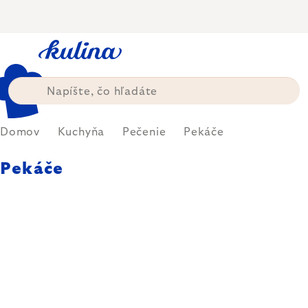
Prejsť
na
obsah
Domov
Kuchyňa
Pečenie
Pekáče
Pekáče