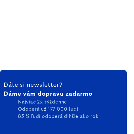
ZÁPÄTIE
Dáte si newsletter?
Dáme vám dopravu zadarmo
Najviac 2x týždenne
Odoberá už 177 000 ľudí
85 % ľudí odoberá dlhšie ako rok