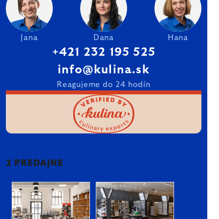
Jana
Dana
Hana
+421 232 195 525
info@kulina.sk
Reagujeme do 24 hodín
2 PREDAJNE