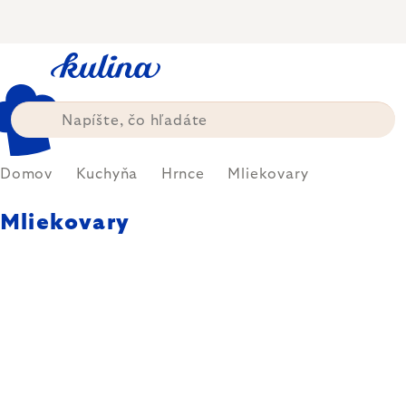
Prejsť
na
obsah
Domov
Kuchyňa
Hrnce
Mliekovary
Mliekovary