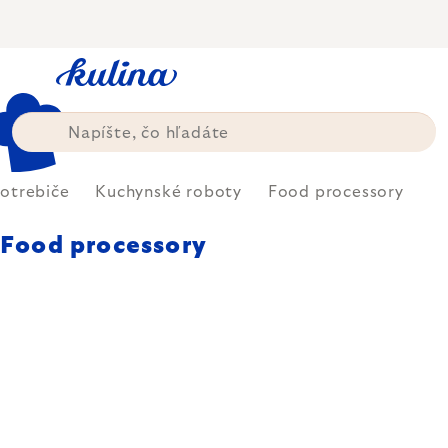
Prejsť
na
obsah
otrebiče
Kuchynské roboty
Food processory
Food processory