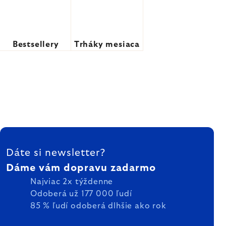
Bestsellery
Trháky mesiaca
ZÁPÄTIE
Dáte si newsletter?
Dáme vám dopravu zadarmo
Najviac 2x týždenne
Odoberá už 177 000 ľudí
85 % ľudí odoberá dlhšie ako rok