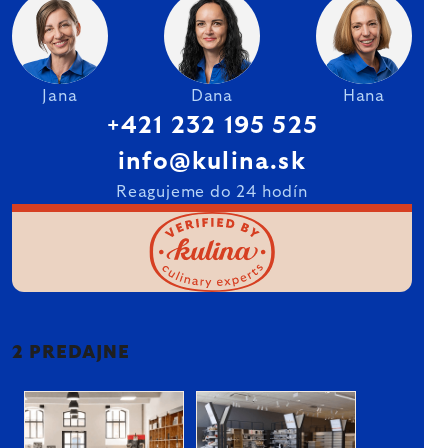
Jana
Dana
Hana
+421 232 195 525
info@kulina.sk
Reagujeme do 24 hodín
2 PREDAJNE