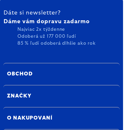
ZÁPÄTIE
Dáte si newsletter?
Dáme vám dopravu zadarmo
Najviac 2x týždenne
Odoberá už 177 000 ľudí
85 % ľudí odoberá dlhšie ako rok
OBCHOD
ZNAČKY
O NAKUPOVANÍ