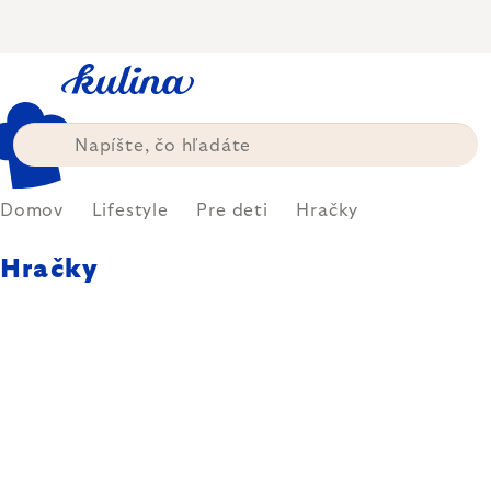
Prejsť
na
obsah
Domov
Lifestyle
Pre deti
Hračky
Hračky