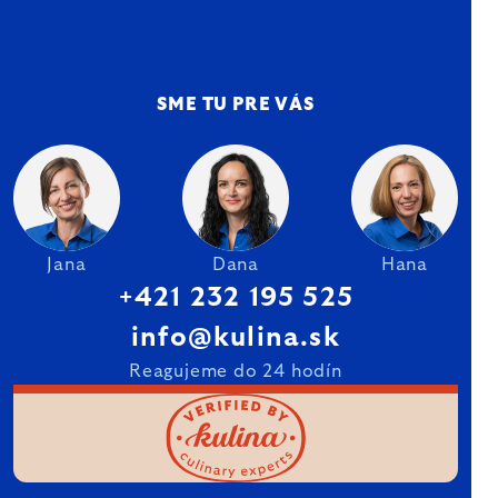
SME TU PRE VÁS
Jana
Dana
Hana
+421 232 195 525
info@kulina.sk
Reagujeme do 24 hodín