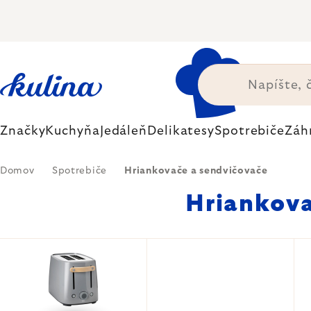
Prejsť
na
obsah
Značky
Kuchyňa
Jedáleň
Delikatesy
Spotrebiče
Záh
Domov
Spotrebiče
Hriankovače a sendvičovače
Hriankova