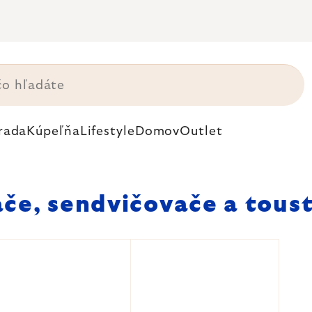
rada
Kúpeľňa
Lifestyle
Domov
Outlet
če, sendvičovače a tous