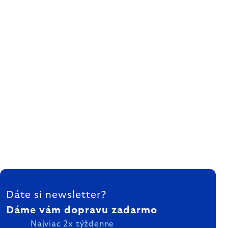
ZÁPÄTIE
Dáte si newsletter?
Dáme vám dopravu zadarmo
Najviac 2x týždenne