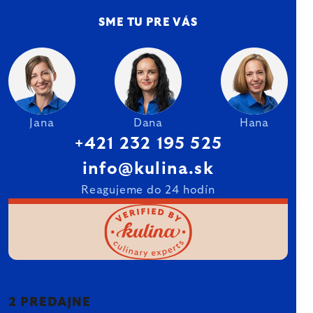
SME TU PRE VÁS
Jana
Dana
Hana
+421 232 195 525
info@kulina.sk
Reagujeme do 24 hodín
2 PREDAJNE