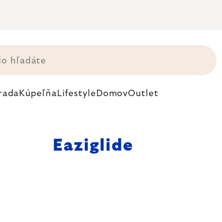
rada
Kúpeľňa
Lifestyle
Domov
Outlet
Eaziglide