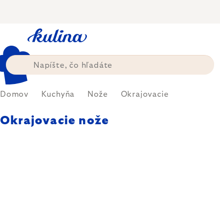
Prejsť
na
obsah
Domov
Kuchyňa
Nože
Okrajovacie
Okrajovacie nože