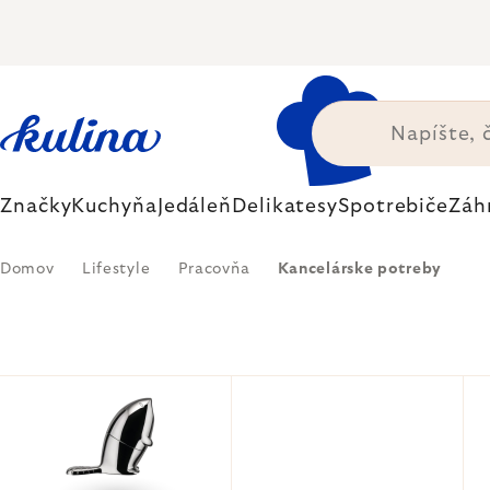
Prejsť
na
obsah
Značky
Kuchyňa
Jedáleň
Delikatesy
Spotrebiče
Záh
Domov
Lifestyle
Pracovňa
Kancelárske potreby