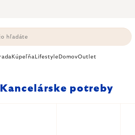
rada
Kúpeľňa
Lifestyle
Domov
Outlet
Kancelárske potreby