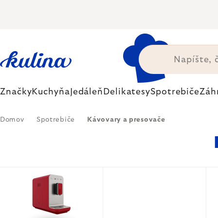
Prejsť
na
obsah
Značky
Kuchyňa
Jedáleň
Delikatesy
Spotrebiče
Záh
Domov
Spotrebiče
Kávovary a presovače