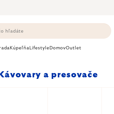
rada
Kúpeľňa
Lifestyle
Domov
Outlet
Kávovary a presovače