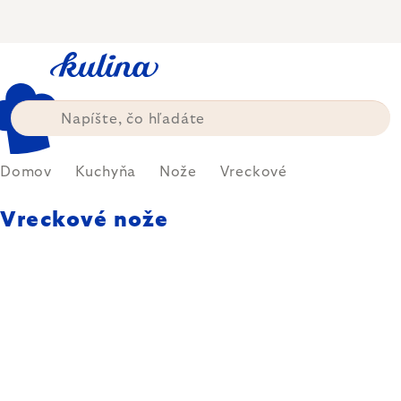
Prejsť
na
obsah
Domov
Kuchyňa
Nože
Vreckové
Vreckové nože