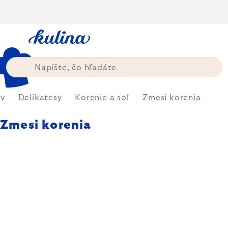
Prejsť
na
obsah
v
Delikatesy
Korenie a soľ
Zmesi korenia
Zmesi korenia