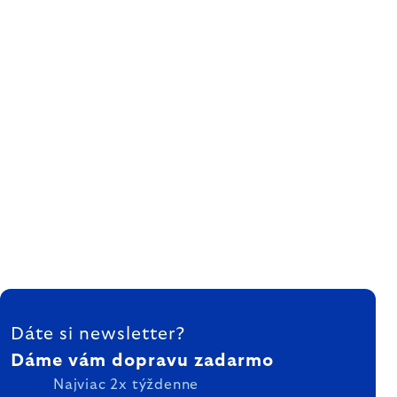
ZÁPÄTIE
Dáte si newsletter?
Dáme vám dopravu zadarmo
Najviac 2x týždenne