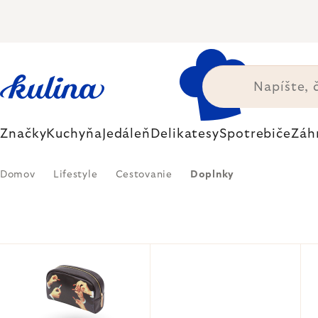
Prejsť
na
obsah
Značky
Kuchyňa
Jedáleň
Delikatesy
Spotrebiče
Záh
Domov
Lifestyle
Cestovanie
Doplnky