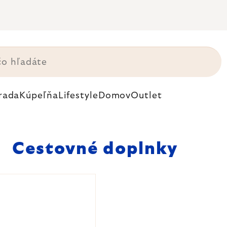
rada
Kúpeľňa
Lifestyle
Domov
Outlet
Cestovné doplnky