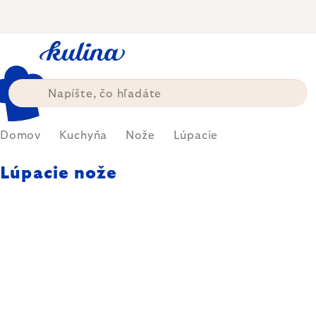
Prejsť
na
obsah
Domov
Kuchyňa
Nože
Lúpacie
Lúpacie nože