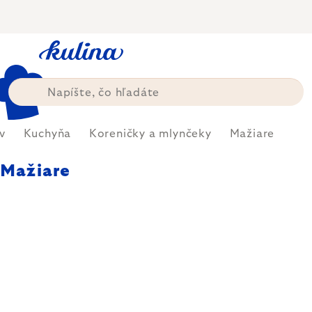
Prejsť
na
obsah
v
Kuchyňa
Koreničky a mlynčeky
Mažiare
Mažiare