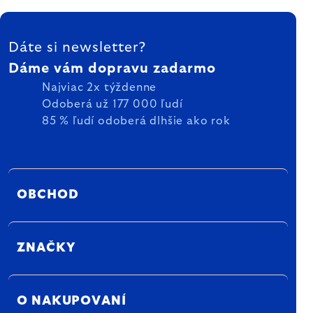
ZÁPÄTIE
Dáte si newsletter?
Dáme vám dopravu zadarmo
Najviac 2x týždenne
Odoberá už 177 000 ľudí
85 % ľudí odoberá dlhšie ako rok
OBCHOD
ZNAČKY
O NAKUPOVANÍ