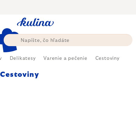
Prejsť
na
obsah
v
Delikatesy
Varenie a pečenie
Cestoviny
Cestoviny