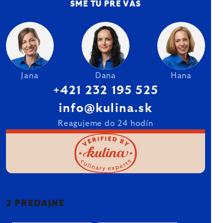
SME TU PRE VÁS
Jana
Dana
Hana
+421 232 195 525
info@kulina.sk
Reagujeme do 24 hodín
2 PREDAJNE