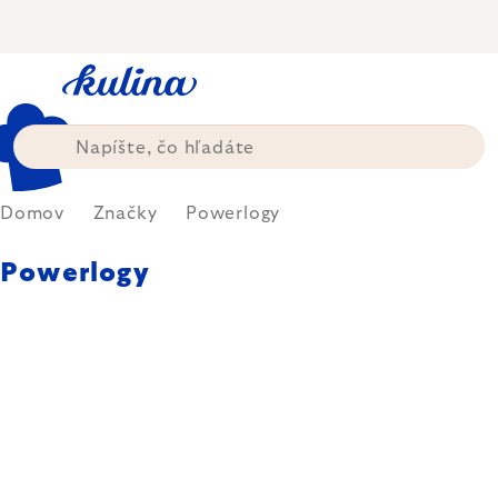
Prejsť
na
obsah
Domov
Značky
Powerlogy
Powerlogy