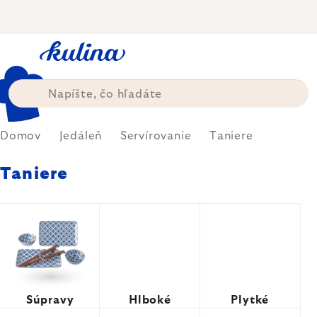
Prejsť
na
obsah
Domov
Jedáleň
Servírovanie
Taniere
Taniere
Súpravy
Hlboké
Plytké