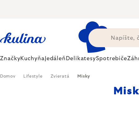
Prejsť
na
obsah
Značky
Kuchyňa
Jedáleň
Delikatesy
Spotrebiče
Záh
Domov
Lifestyle
Zvieratá
Misky
Misk