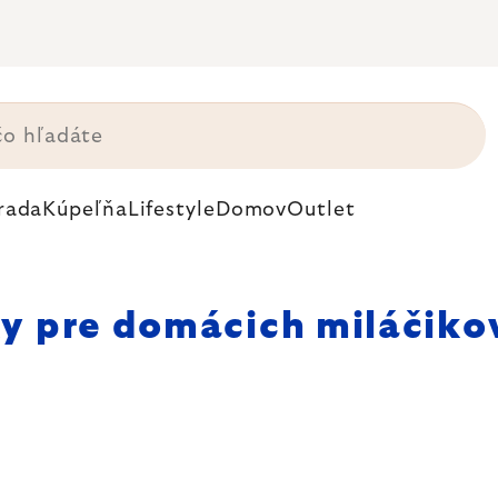
rada
Kúpeľňa
Lifestyle
Domov
Outlet
y pre domácich miláčiko