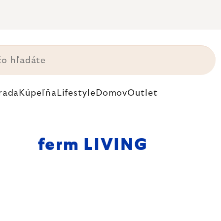
rada
Kúpeľňa
Lifestyle
Domov
Outlet
ferm LIVING
ároveň dokonale
gantných váz a