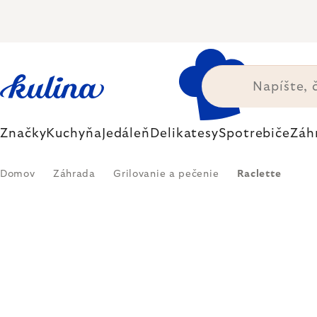
Prejsť
na
obsah
Značky
Kuchyňa
Jedáleň
Delikatesy
Spotrebiče
Záh
Domov
Záhrada
Grilovanie a pečenie
Raclette