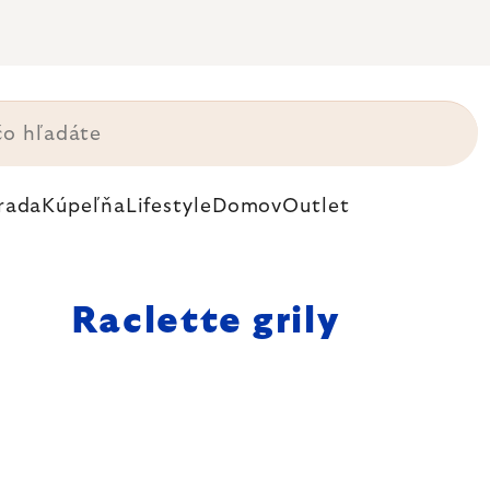
rada
Kúpeľňa
Lifestyle
Domov
Outlet
Raclette grily