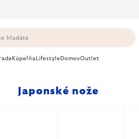
rada
Kúpeľňa
Lifestyle
Domov
Outlet
Japonské nože