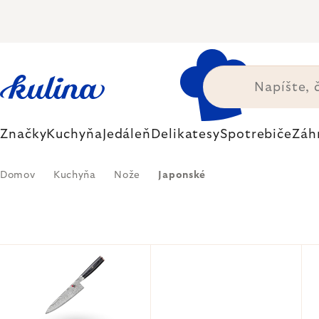
Prejsť
na
obsah
Značky
Kuchyňa
Jedáleň
Delikatesy
Spotrebiče
Záh
Domov
Kuchyňa
Nože
Japonské