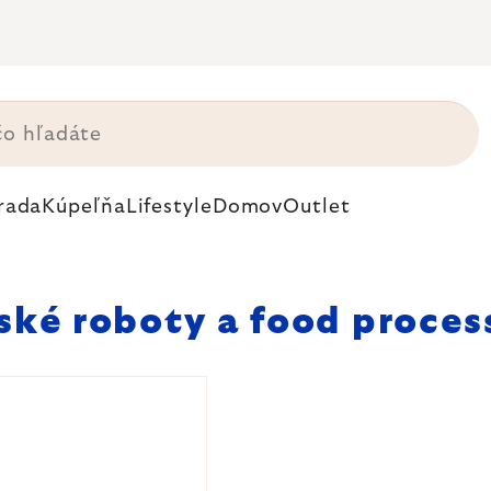
rada
Kúpeľňa
Lifestyle
Domov
Outlet
ké roboty a food proces