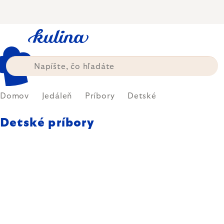
Prejsť
na
obsah
Domov
Jedáleň
Príbory
Detské
Detské príbory