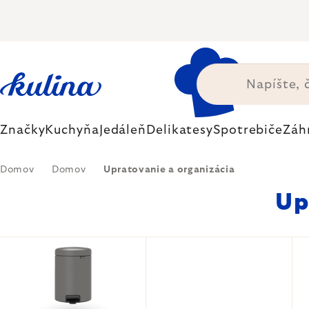
Prejsť
na
obsah
Značky
Kuchyňa
Jedáleň
Delikatesy
Spotrebiče
Záh
Domov
Domov
Upratovanie a organizácia
Up