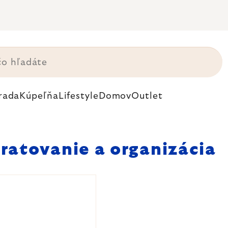
rada
Kúpeľňa
Lifestyle
Domov
Outlet
ratovanie a organizácia