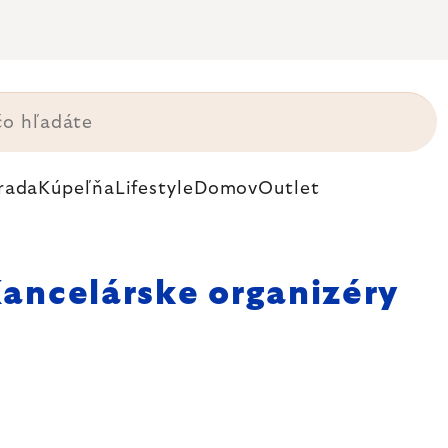
rada
Kúpeľňa
Lifestyle
Domov
Outlet
ancelárske organizéry