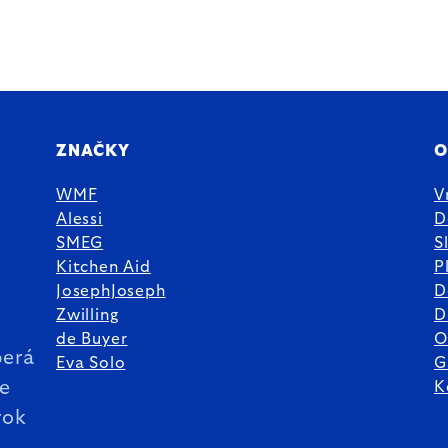
ZNAČKY
O
WMF
V
Alessi
D
SMEG
S
Kitchen Aid
P
JosephJoseph
D
%
Zwilling
D
de Buyer
O
erá
Eva Solo
G
ie
K
rok