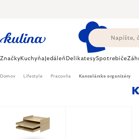
Prejsť
na
obsah
Značky
Kuchyňa
Jedáleň
Delikatesy
Spotrebiče
Záh
Domov
Lifestyle
Pracovňa
Kancelárske organizéry
K