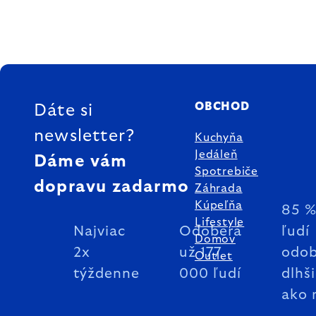
ZÁPÄTIE
OBCHOD
Dáte si
newsletter?
Kuchyňa
Jedáleň
Dáme vám
Spotrebiče
dopravu zadarmo
Záhrada
Kúpeľňa
85 
Lifestyle
Najviac
Odoberá
ľudí
Domov
2x
už 177
odob
Outlet
týždenne
000 ľudí
dlhš
ako 