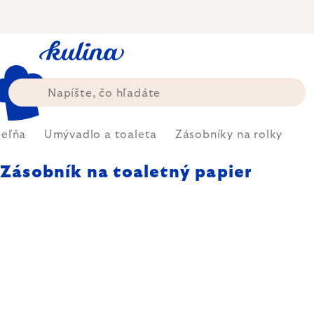
Prejsť
na
obsah
eľňa
Umývadlo a toaleta
Zásobníky na rolky
Zásobník na toaletný papier