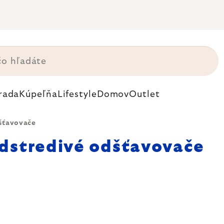
rada
Kúpeľňa
Lifestyle
Domov
Outlet
šťavovače
dstredivé odšťavovače