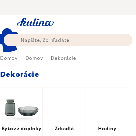
Prejsť
na
obsah
Domov
Domov
Dekorácie
Dekorácie
Bytové doplnky
Zrkadlá
Hodiny