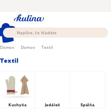
Prejsť
na
obsah
Domov
Domov
Textil
Textil
Kuchyňa
Jedáleň
Spálňa