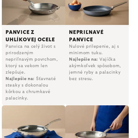
PANVICE Z
NEPRIĽNAVÉ
UHLÍKOVEJ OCELE
PANVICE
Panvica na celý život s
Nulové prilepenie, aj s
prirodzeným
minimom tuku.
nepriľnavým povrchom,
Najlepšie na:
Vajíčka
ktorý sa vekom len
akýmkoľvek spôsobom,
zlepšuje.
jemné ryby a palacinky
Najlepšie na:
Šťavnaté
bez stresu.
steaky s dokonalou
kôrkou a chrumkavé
palacinky.