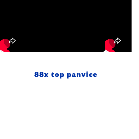
88
x top panvice