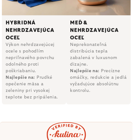
HYBRIDNÁ
MEĎ &
NEHRDZAVEJÚCA
NEHRDZAVEJÚCA
OCEĽ
OCEĽ
Výkon nehrdzavejúcej
Neprekonateľná
ocele s pohodlím
distribúcia tepla
nepriľnavého povrchu
zabalená v luxusnom
odolného proti
dizajne.
poškriabaniu.
Najlepšie na:
Precízne
Najlepšie na:
Prudké
omáčky, redukcie a jedlá
opečenie mäsa a
vyžadujúce absolútnu
zeleniny pri vysokej
kontrolu.
teplote bez pripálenia.