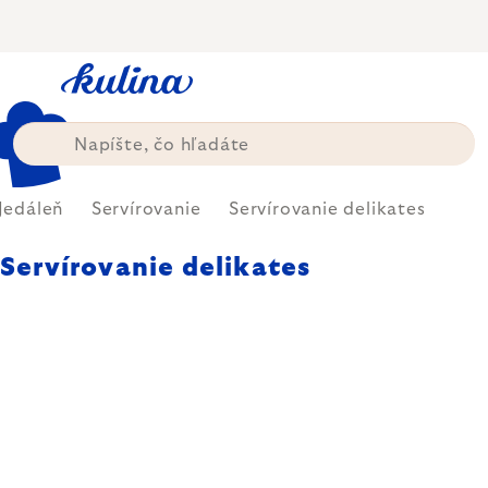
Prejsť
na
obsah
Jedáleň
Servírovanie
Servírovanie delikates
Servírovanie delikates