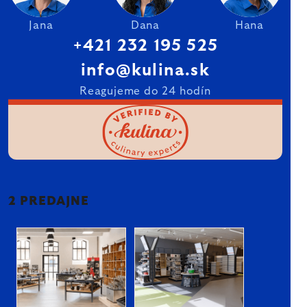
Jana
Dana
Hana
+421 232 195 525
info@kulina.sk
Reagujeme do 24 hodín
2 PREDAJNE