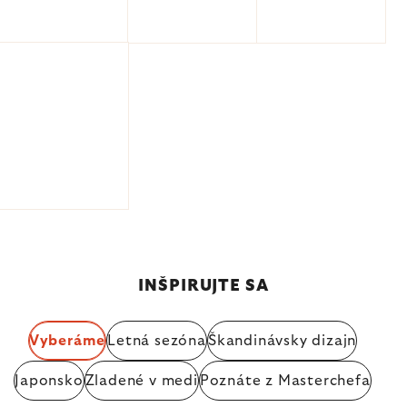
INŠPIRUJTE SA
Vyberáme
Letná sezóna
Škandinávsky dizajn
Japonsko
Zladené v medi
Poznáte z Masterchefa