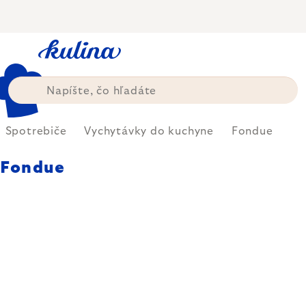
Prejsť
na
obsah
Spotrebiče
Vychytávky do kuchyne
Fondue
Fondue