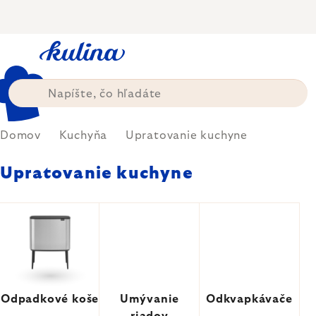
Prejsť
na
obsah
Domov
Kuchyňa
Upratovanie kuchyne
Upratovanie kuchyne
Odpadkové koše
Umývanie
Odkvapkávače