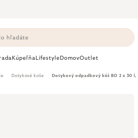
rada
Kúpeľňa
Lifestyle
Domov
Outlet
še
Dotykové koše
Dotykový odpadkový kôš BO 2 x 30 l, 