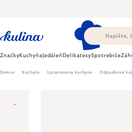
Prejsť
na
obsah
Značky
Kuchyňa
Jedáleň
Delikatesy
Spotrebiče
Záh
Domov
Kuchyňa
Upratovanie kuchyne
Odpadkové ko