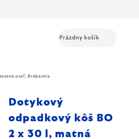
Prázdny košík
Nákupný košík
matná oceľ, Brabantia
Dotykový
odpadkový kôš BO
2 x 30 l, matná