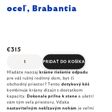
oceľ, Brabantia
€315
PRIDAŤ DO KOŠÍKA
Hľadáte naozaj
krásne riešenie odpadu
pre váš rušný rodinný dom, byt či
obchodný priestor? Tento
dotykový kôš
kombinuje krásny dizajn s dostatkom
kapacity.
Dokonale priľne k stene
a ušetrí
vám tým veľa priestoru. Vďaka
nastaviteľným nekĺzavým nohám
je veľmi