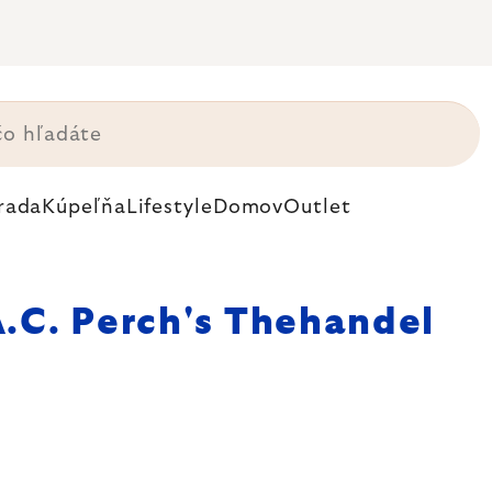
rada
Kúpeľňa
Lifestyle
Domov
Outlet
.C. Perch's Thehandel
odane, ktorý už
zmesi z celého