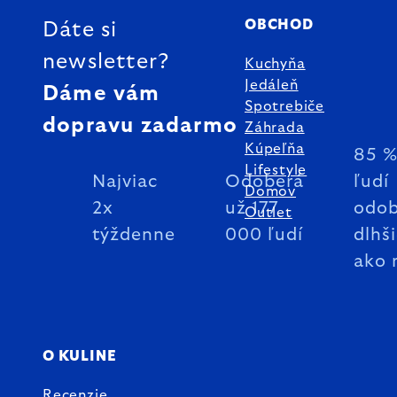
OBCHOD
Dáte si
newsletter?
Kuchyňa
Jedáleň
Dáme vám
Spotrebiče
dopravu zadarmo
Záhrada
Kúpeľňa
85 
Lifestyle
Najviac
Odoberá
ľudí
Domov
2x
už 177
odob
Outlet
týždenne
000 ľudí
dlhš
ako 
O KULINE
Recenzie