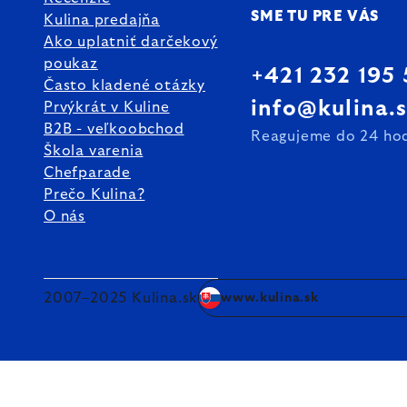
SME TU PRE VÁS
Kulina predajňa
Ako uplatniť darčekový
poukaz
+421 232 195
Často kladené otázky
info@kulina.
Prvýkrát v Kuline
B2B - veľkoobchod
Reagujeme do 24 ho
Škola varenia
Chefparade
Prečo Kulina?
O nás
2007–2025 Kulina.sk
www.kulina.sk