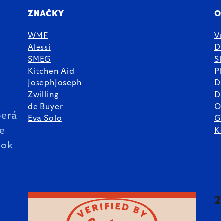
ZNAČKY
O
WMF
V
Alessi
D
SMEG
S
Kitchen Aid
P
JosephJoseph
D
%
Zwilling
D
de Buyer
O
erá
Eva Solo
G
ie
K
rok