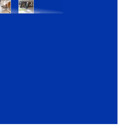
Bratislava
Bratislava
OC
OC
Danubia
Central