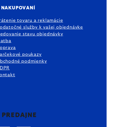
 NAKUPOVANÍ
rátenie tovaru a reklamácie
odatočné služby k vašej objednávke
ledovanie stavu objednávky
latba
oprava
arčekové poukazy
bchodné podmienky
DPR
ontakt
2 PREDAJNE