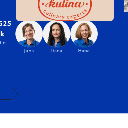
 525
sk
dín
Jana
Dana
Hana