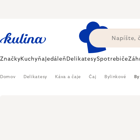
Prejsť
na
obsah
Značky
Kuchyňa
Jedáleň
Delikatesy
Spotrebiče
Záh
Domov
Delikatesy
Káva a čaje
Čaj
Bylinkové
By