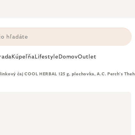
rada
Kúpeľňa
Lifestyle
Domov
Outlet
linkový čaj COOL HERBAL 125 g, plechovka, A.C. Perch's The