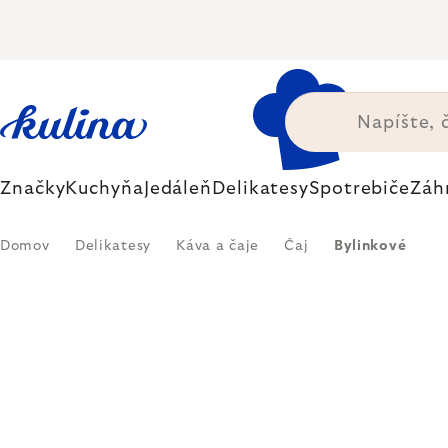
Prejsť
na
obsah
Značky
Kuchyňa
Jedáleň
Delikatesy
Spotrebiče
Záh
Domov
Delikatesy
Káva a čaje
Čaj
Bylinkové