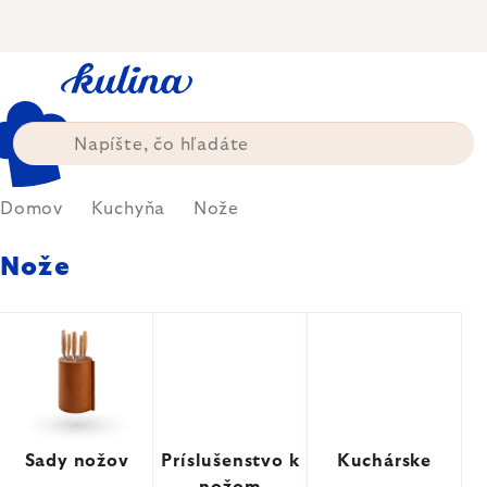
Prejsť
na
obsah
Domov
Kuchyňa
Nože
Nože
Sady nožov
Príslušenstvo k
Kuchárske