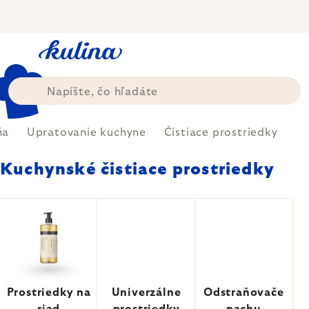
Prejsť
na
obsah
ňa
Upratovanie kuchyne
Čistiace prostriedky
Kuchynské čistiace prostriedky
Prostriedky na
Univerzálne
Odstraňovače